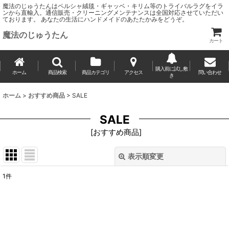
魔法のじゅうたんはペルシャ絨毯・ギャッベ・キリム等のトライバルラグをイラ
ンから直輸入。通信販売・クリーニングメンテナンスは全国対応させていただい
ております。 あなたの生活にハンドメイドのあたたかみをどうぞ。
魔法のじゅうたん
カート
購入前に試し敷
ホーム
商品検索
商品カテゴリ
アクセス
問い合わせ
き
ホーム
>
おすすめ商品
>
SALE
SALE
[
おすすめ商品
]
表示順変更
閉じる
1
件
表示数
:
並び順
: