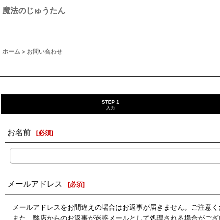
魔法のじゅうたん
ホーム
>
お問い合わせ
STEP 1
入力
お名前
[
必須
]
メールアドレス
[
必須
]
メールアドレスをお間違えの場合はお返事が届きません。ご注意く
また、弊店からのお返事が迷惑メールとして処理される場合がござ