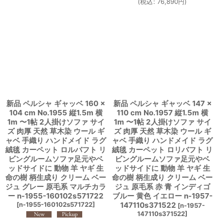
(
税込
:
76,890
円
)
新品 ペルシャ ギャッベ 160 ×
新品 ペルシャ ギャッベ 147 ×
104 cm No.1955 縦1.5m 横
110 cm No.1957 縦1.5m 横
1m 〜1帖 2人掛けソファ サイ
1m 〜1帖 2人掛けソファ サイ
ズ 肉厚 天然 草木染 ウール ギ
ズ 肉厚 天然 草木染 ウール ギ
ャベ 手織り ハンドメイド ラグ
ャベ 手織り ハンドメイド ラグ
絨毯 カーペット ロルバフト リ
絨毯 カーペット ロリバフト リ
ビングルームソファ足元やベ
ビングルームソファ足元やベ
ッドサイドに 動物 羊 ヤギ 生
ッドサイドに 動物 羊 ヤギ 生
命の樹 柄生成り クリーム ベー
命の樹 柄生成り クリーム ベー
ジュ グレー 原毛系 マルチカラ
ジュ 原毛系 赤 青 インディゴ
ー n-1955-160102s571722
ブルー 黄色 イエロー n-1957-
[
n-1955-160102s571722
]
147110s371522
[
n-1957-
147110s371522
]