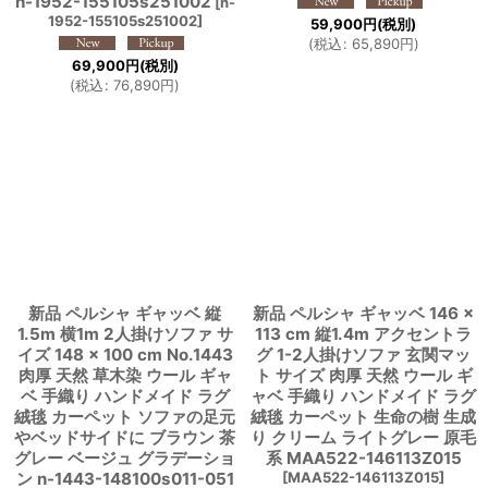
n-1952-155105s251002
[
n-
1952-155105s251002
]
59,900
円
(税別)
(
税込
:
65,890
円
)
69,900
円
(税別)
(
税込
:
76,890
円
)
新品 ペルシャ ギャッベ 縦
新品 ペルシャ ギャッベ 146 ×
1.5m 横1m 2人掛けソファ サ
113 cm 縦1.4m アクセントラ
イズ 148 × 100 cm No.1443
グ 1-2人掛けソファ 玄関マッ
肉厚 天然 草木染 ウール ギャ
ト サイズ 肉厚 天然 ウール ギ
ベ 手織り ハンドメイド ラグ
ャベ 手織り ハンドメイド ラグ
絨毯 カーペット ソファの足元
絨毯 カーペット 生命の樹 生成
やベッドサイドに ブラウン 茶
り クリーム ライトグレー 原毛
グレー ベージュ グラデーショ
系 MAA522-146113Z015
ン n-1443-148100s011-051
[
MAA522-146113Z015
]