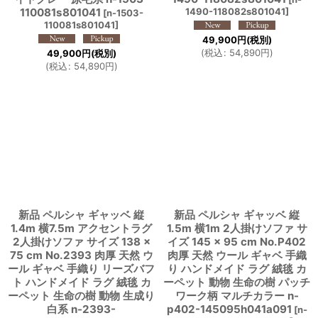
110081s801041
1490-118082s801041
]
[
n-1503-
110081s801041
]
49,900
円
(税別)
(
税込
:
54,890
円
)
49,900
円
(税別)
(
税込
:
54,890
円
)
新品 ペルシャ ギャッベ 縦
新品 ペルシャ ギャッベ 縦
1.4m 横7.5m アクセントラグ
1.5m 横1m 2人掛けソファ サ
2人掛けソファ サイズ 138 ×
イズ 145 × 95 cm No.P402
75 cm No.2393 肉厚 天然 ウ
肉厚 天然 ウール ギャベ 手織
ール ギャベ 手織り リーズバフ
り ハンドメイド ラグ 絨毯 カ
ト ハンドメイド ラグ 絨毯 カ
ーペット 動物 生命の樹 パッチ
ーペット 生命の樹 動物 生成り
ワーク柄 マルチカラー n-
白系 n-2393-
p402-145095h041a091
[
n-