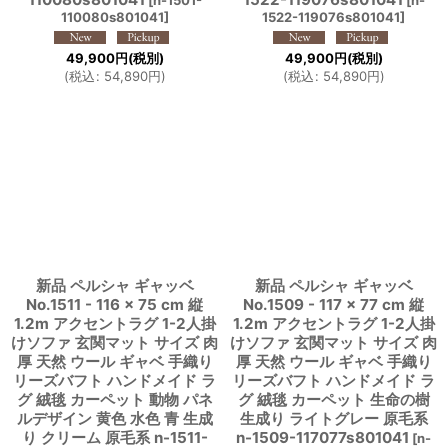
110080s801041
]
1522-119076s801041
]
49,900
円
(税別)
49,900
円
(税別)
(
税込
:
54,890
円
)
(
税込
:
54,890
円
)
新品 ペルシャ ギャッベ
新品 ペルシャ ギャッベ
No.1511 - 116 × 75 cm 縦
No.1509 - 117 × 77 cm 縦
1.2m アクセントラグ 1-2人掛
1.2m アクセントラグ 1-2人掛
けソファ 玄関マット サイズ 肉
けソファ 玄関マット サイズ 肉
厚 天然 ウール ギャベ 手織り
厚 天然 ウール ギャベ 手織り
リーズバフト ハンドメイド ラ
リーズバフト ハンドメイド ラ
グ 絨毯 カーペット 動物 パネ
グ 絨毯 カーペット 生命の樹
ルデザイン 黄色 水色 青 生成
生成り ライトグレー 原毛系
り クリーム 原毛系 n-1511-
n-1509-117077s801041
[
n-