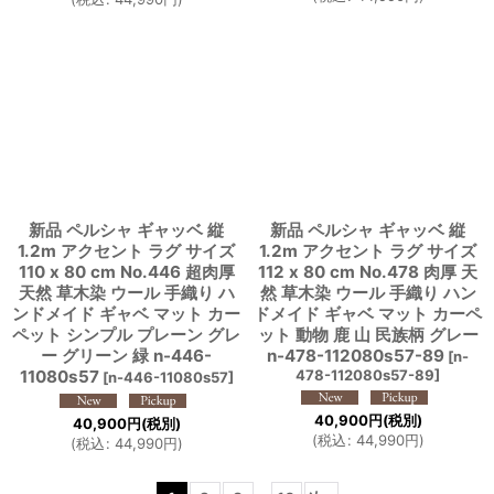
新品 ペルシャ ギャッベ 縦
新品 ペルシャ ギャッベ 縦
1.2m アクセント ラグ サイズ
1.2m アクセント ラグ サイズ
110 x 80 cm No.446 超肉厚
112 x 80 cm No.478 肉厚 天
天然 草木染 ウール 手織り ハ
然 草木染 ウール 手織り ハン
ンドメイド ギャベ マット カー
ドメイド ギャベ マット カーペ
ペット シンプル プレーン グレ
ット 動物 鹿 山 民族柄 グレー
ー グリーン 緑 n-446-
n-478-112080s57-89
[
n-
11080s57
478-112080s57-89
]
[
n-446-11080s57
]
40,900
円
(税別)
40,900
円
(税別)
(
税込
:
44,990
円
)
(
税込
:
44,990
円
)