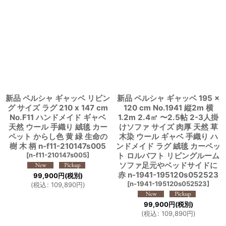
新品 ペルシャ ギャッベ リビン
新品 ペルシャ ギャッベ 195 ×
グ サイズ ラグ 210 x 147 cm
120 cm No.1941 縦2m 横
No.F11 ハンドメイド ギャベ
1.2m 2.4㎡ 〜2.5帖 2-3人掛
天然 ウール 手織り 絨毯 カー
けソファ サイズ 肉厚 天然 草
ペット からし色 黄 緑 生命の
木染 ウール ギャベ 手織り ハ
樹 木 柄 n-f11-210147s005
ンドメイド ラグ 絨毯 カーペッ
[
n-f11-210147s005
]
ト ロルバフト リビングルーム
ソファ足元やベッドサイドに
赤 n-1941-195120s052523
99,900
円
(税別)
[
n-1941-195120s052523
]
(
税込
:
109,890
円
)
99,900
円
(税別)
(
税込
:
109,890
円
)