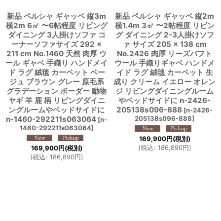
新品 ペルシャ ギャッベ 縦3m
新品 ペルシャ ギャッベ 縦2m
横2m 6㎡ 〜6帖程度 リビング
横1.4m 3㎡ 〜2帖程度 リビン
ダイニング 3人掛けソファ コ
グ ダイニング 2-3人掛けソフ
ーナーソファサイズ 292 ×
ァ サイズ 205 × 138 cm
211 cm No.1460 天然 肉厚 ウ
No.2426 肉厚 リーズバフト
ール ギャベ 手織り ハンドメイ
ウール 手織りギャベ ハンドメ
ド ラグ 絨毯 カーペット ベー
イド ラグ 絨毯 カーペット 生
ジュ ブラウン グレー 原毛系
成り クリーム イエロー オレン
グラデーション ボーダー 動物
ジ リビングダイニングルーム
ヤギ 羊 鹿 柄 リビングダイニ
やベッドサイドに n-2426-
ングルームやベッドサイドに
205138s096-888
[
n-2426-
n-1460-292211s063064
205138s096-888
]
[
n-
1460-292211s063064
]
169,900
円
(税別)
(
税込
:
186,890
円
)
169,900
円
(税別)
(
税込
:
186,890
円
)