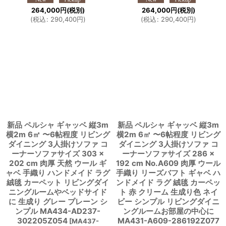
264,000
円
(税別)
264,000
円
(税別)
(
税込
:
290,400
円
)
(
税込
:
290,400
円
)
新品 ペルシャ ギャッベ 縦3m
新品 ペルシャ ギャッベ 縦3m
横2m 6㎡ 〜6帖程度 リビング
横2m 6㎡ 〜6帖程度 リビング
ダイニング 3人掛けソファ コ
ダイニング 3人掛けソファ コ
ーナーソファサイズ 303 ×
ーナーソファサイズ 286 ×
202 cm 肉厚 天然 ウール ギ
192 cm No.A609 肉厚 ウール
ャベ 手織り ハンドメイド ラグ
手織り リーズバフト ギャベ ハ
絨毯 カーペット リビングダイ
ンドメイド ラグ 絨毯 カーペッ
ニングルームやベッドサイド
ト 赤 クリーム 生成り色 ネイ
に 生成り グレー プレーン シ
ビー シンプル リビングダイニ
ンプル MA434-AD237-
ングルームお部屋の中心に
302205Z054
MA431-A609-286192Z077
[
MA437-