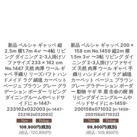
新品 ペルシャ ギャッベ 縦
新品 ペルシャ ギャッベ 200 ×
2.5m 横1.7m 4㎡ 〜4帖 リビ
158 cm No.1459 縦2m 横
ング ダイニング 2-3人掛けソ
1.5m 3㎡ 〜3帖 リビング ダイ
ファサイズ 233 × 162 cm
ニング 2-3人掛けソファサイ
No.1447 天然 肉厚 ウール ギ
ズ 天然 肉厚 ウール ギャベ 手
ャベ 手織り リーズバフト ハン
織り ハンドメイド ラグ 絨毯
ドメイド ラグ 絨毯 カーペット
カーペット ベージュ ブラウン
ベージュ ブラウン グレー グラ
グレー グラデーション ボーダ
デーション ボーダー リビング
ー 動物 ヤギ 羊 鹿 生命の樹 柄
ダイニングルームやベッドサ
リビングダイニングルームや
イドに n-1447-
ベッドサイドに n-1459-
233162s032003
200158s071032
[
n-1447-
[
n-1459-
233162s032003
]
200158s071032
]
109,900
円
(税別)
99,900
円
(税別)
(
税込
:
120,890
円
)
(
税込
:
109,890
円
)