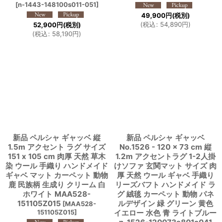
[
n-1443-148100s011-051
]
49,900
円
(税別)
(
税込
:
54,890
円
)
52,900
円
(税別)
(
税込
:
58,190
円
)
新品 ペルシャ ギャッベ 縦
新品 ペルシャ ギャッベ
1.5m アクセント ラグ サイズ
No.1526 - 120 × 73 cm 縦
151 x 105 cm 肉厚 天然 草木
1.2m アクセントラグ 1-2人掛
染 ウール 手織り ハンドメイド
けソファ 玄関マット サイズ 肉
ギャベ マット カーペット 動物
厚 天然 ウール ギャベ 手織り
鹿 民族柄 生成り クリーム 白
リーズバフト ハンドメイド ラ
ホワイト MAA528-
グ 絨毯 カーペット 動物 パネ
151105Z015
ルデザイン 緑 グリーン 黄色
[
MAA528-
151105Z015
]
イエロー 水色 青 ライトブルー