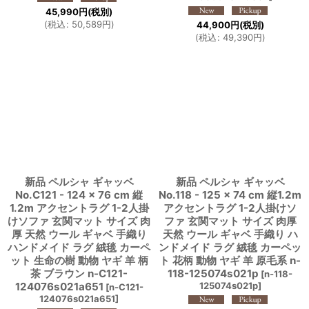
45,990
円
(税別)
(
税込
:
50,589
円
)
44,900
円
(税別)
(
税込
:
49,390
円
)
新品 ペルシャ ギャッベ
新品 ペルシャ ギャッベ
No.C121 - 124 × 76 cm 縦
No.118 - 125 × 74 cm 縦1.2m
1.2m アクセントラグ 1-2人掛
アクセントラグ 1-2人掛けソ
けソファ 玄関マット サイズ 肉
ファ 玄関マット サイズ 肉厚
厚 天然 ウール ギャベ 手織り
天然 ウール ギャベ 手織り ハ
ハンドメイド ラグ 絨毯 カーペ
ンドメイド ラグ 絨毯 カーペッ
ット 生命の樹 動物 ヤギ 羊 柄
ト 花柄 動物 ヤギ 羊 原毛系 n-
茶 ブラウン n-C121-
118-125074s021p
[
n-118-
124076s021a651
125074s021p
]
[
n-C121-
124076s021a651
]