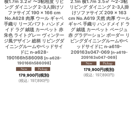
横1.7m 3.2㎡ 〜3帖程度 リビ
2.1m 横1.7m 3.5㎡ 〜2-3帖
ング ダイニング 2-3人掛けソ
リビング ダイニング 2-3人掛
ファサイズ 190 × 166 cm
けソファサイズ 209 × 163
No.A628 肉厚 ウール ギャベ
cm No.A619 天然 肉厚 ウール
手織り リーズバフト ハンドメ
ギャベ 手織り ハンドメイド ラ
イド ラグ 絨毯 カーペット 赤
グ 絨毯 カーペット ベージュ
朱色 ライトグレー ヴィンテー
赤 グラデーション ボーダー リ
ジ風デザイン 総柄 リビングダ
ビングダイニングルームやベ
イニングルームやベッドサイ
ッドサイドに n-a619-
ドに n-a628-
209163s047-069
[
n-a619-
190166h586098
209163s047-069
]
[
n-a628-
190166h586098
]
179,900
円
(税別)
(
税込
:
197,890
円
)
179,900
円
(税別)
(
税込
:
197,890
円
)