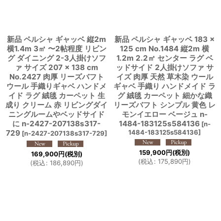
新品 ペルシャ ギャッベ 縦2m
新品 ペルシャ ギャッベ 183 ×
横1.4m 3㎡ 〜2帖程度 リビン
125 cm No.1484 縦2m 横
グ ダイニング 2-3人掛けソフ
1.2m 2.2㎡ センター ラグ ベ
ァ サイズ 207 × 138 cm
ッドサイド 2人掛けソファ サ
No.2427 肉厚 リーズバフト
イズ 肉厚 天然 草木染 ウール
ウール 手織りギャベ ハンドメ
ギャベ 手織り ハンドメイド ラ
イド ラグ 絨毯 カーペット 生
グ 絨毯 カーペット 細かな織
成り クリーム 赤 リビングダイ
リーズバフト シンプル 黄色 レ
ニングルームやベッドサイド
モンイエロー ベージュ n-
に n-2427-207138s317-
1484-183125s584136
[
n-
729
1484-183125s584136
]
[
n-2427-207138s317-729
]
159,900
円
(税別)
169,900
円
(税別)
(
税込
:
175,890
円
)
(
税込
:
186,890
円
)