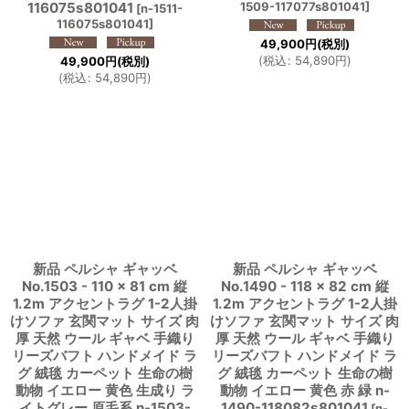
116075s801041
1509-117077s801041
]
[
n-1511-
116075s801041
]
49,900
円
(税別)
(
税込
:
54,890
円
)
49,900
円
(税別)
(
税込
:
54,890
円
)
新品 ペルシャ ギャッベ
新品 ペルシャ ギャッベ
No.1503 - 110 × 81 cm 縦
No.1490 - 118 × 82 cm 縦
1.2m アクセントラグ 1-2人掛
1.2m アクセントラグ 1-2人掛
けソファ 玄関マット サイズ 肉
けソファ 玄関マット サイズ 肉
厚 天然 ウール ギャベ 手織り
厚 天然 ウール ギャベ 手織り
リーズバフト ハンドメイド ラ
リーズバフト ハンドメイド ラ
グ 絨毯 カーペット 生命の樹
グ 絨毯 カーペット 生命の樹
動物 イエロー 黄色 生成り ラ
動物 イエロー 黄色 赤 緑 n-
イトグレー 原毛系 n-1503-
1490-118082s801041
[
n-