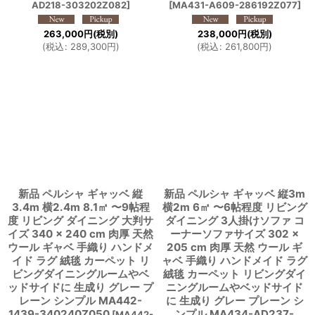
AD218-303202Z082
]
[
MA431-A609-286192Z077
]
263,000
円
(税別)
238,000
円
(税別)
(
税込
:
289,300
円
)
(
税込
:
261,800
円
)
新品 ペルシャ ギャッベ 縦
新品 ペルシャ ギャッベ 縦3m
3.4m 横2.4m 8.1㎡ 〜9帖程
横2m 6㎡ 〜6帖程度 リビング
度 リビング ダイニング 大判サ
ダイニング 3人掛けソファ コ
イズ 340 × 240 cm 肉厚 天然
ーナーソファサイズ 302 ×
ウール ギャベ 手織り ハンドメ
205 cm 肉厚 天然 ウール ギ
イド ラグ 絨毯 カーペット リ
ャベ 手織り ハンドメイド ラグ
ビングダイニングルームやベ
絨毯 カーペット リビングダイ
ッドサイドに 生成り グレー プ
ニングルームやベッドサイド
レーン シンプル MA442-
に 生成り グレー プレーン シ
1439-340240Z050
ンプル MA434-AD237-
[
MA442-