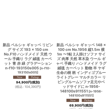
新品 ペルシャ ギャッベ リビン
新品 ペルシャ ギャッベ 148 ×
グ サイズ 193 × 150 cm
100 cm No.1956 縦1.5m 横
No.F10 ハンドメイド 天然 ウ
1m 〜1帖 2人掛けソファ サイ
ール 手織り ラグ 絨毯 カーペ
ズ 肉厚 天然 草木染 ウール ギ
ット 青 赤 緑 グラデーション
ャベ 手織り ハンドメイド ラグ
n-f10-193150s005
絨毯 カーペット 動物 羊 ヤギ
[
n-f10-
193150s005
]
生命の樹 柄 インディゴブルー
ライトグレー マルチカラー リ
ビングルームソファ足元やベ
94,900
円
(税別)
ッドサイドに n-1956-
(
税込
:
104,390
円
)
148100s911551
[
n-1956-
148100s911551
]
69,900
円
(税別)