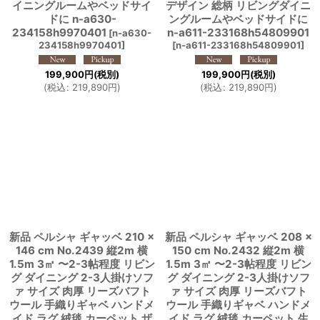
イニングルームやベッドサイ
デザイン 総柄 リビングダイニ
ドに n-a630-
ングルームやベッドサイドに
234158h9970401
n-a611-233168h54809901
[
n-a630-
234158h9970401
]
[
n-a611-233168h54809901
]
199,900
円
(税別)
199,900
円
(税別)
(
税込
:
219,890
円
)
(
税込
:
219,890
円
)
新品 ペルシャ ギャッベ 210 ×
新品 ペルシャ ギャッベ 208 ×
146 cm No.2439 縦2m 横
150 cm No.2432 縦2m 横
1.5m 3㎡ 〜2-3帖程度 リビン
1.5m 3㎡ 〜2-3帖程度 リビン
グ ダイニング 2-3人掛けソフ
グ ダイニング 2-3人掛けソフ
ァ サイズ 肉厚 リーズバフト
ァ サイズ 肉厚 リーズバフト
ウール 手織りギャベ ハンドメ
ウール 手織りギャベ ハンドメ
イド ラグ 絨毯 カーペット ザ
イド ラグ 絨毯 カーペット 生