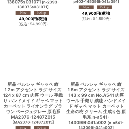
138075s031071
p402-145095h041a091
]
[
n-2393-
138075s031071
]
49,900
円
(税別)
(
税込
:
54,890
円
)
49,900
円
(税別)
(
税込
:
54,890
円
)
新品 ペルシャ ギャッベ 縦
新品 ペルシャ ギャッベ 縦
1.2m アクセント ラグ サイズ
1.5m アクセント ラグ サイズ
124 x 87 cm 肉厚 ウール 手織
143 x 99 cm No.A541 肉厚
り ハンドメイド ギャベ マット
ウール 手織り 絨毯 ハンドメイ
カーペット ライオンラグ ブラ
ド ギャベ マット カーペット
ウン ベージュグレー 原毛系
生命の樹 クリーム 生成り色 原
MA2376-12487Z015
毛系 n-a541-
[
MA2376-12487Z015
]
143099h041a002
[
n-a541-
143099h041a002
]