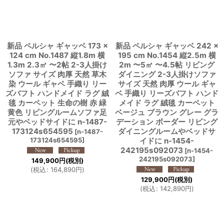
新品 ペルシャ ギャッベ 173 ×
新品 ペルシャ ギャッベ 242 ×
124 cm No.1487 縦1.8m 横
195 cm No.1454 縦2.5m 横
1.3m 2.3㎡ 〜2帖 2-3人掛け
2m 〜5㎡ 〜4.5帖 リビング
ソファ サイズ 肉厚 天然 草木
ダイニング 2-3人掛けソファ
染 ウール ギャベ 手織り リー
サイズ 天然 肉厚 ウール ギャ
ズバフト ハンドメイド ラグ 絨
ベ 手織り リーズバフト ハンド
毯 カーペット 生命の樹 赤 緑
メイド ラグ 絨毯 カーペット
黄色 リビングルームソファ足
ベージュ ブラウン グレー グラ
元やベッドサイドに n-1487-
デーション ボーダー リビング
173124s654595
ダイニングルームやベッドサ
[
n-1487-
173124s654595
]
イドに n-1454-
242195s092073
[
n-1454-
242195s092073
]
149,900
円
(税別)
(
税込
:
164,890
円
)
129,900
円
(税別)
(
税込
:
142,890
円
)