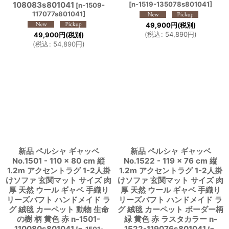
108083s801041
[
n-1519-135078s801041
]
[
n-1509-
117077s801041
]
49,900
円
(税別)
(
税込
:
54,890
円
)
49,900
円
(税別)
(
税込
:
54,890
円
)
新品 ペルシャ ギャッベ
新品 ペルシャ ギャッベ
No.1501 - 110 × 80 cm 縦
No.1522 - 119 × 76 cm 縦
1.2m アクセントラグ 1-2人掛
1.2m アクセントラグ 1-2人掛
けソファ 玄関マット サイズ 肉
けソファ 玄関マット サイズ 肉
厚 天然 ウール ギャベ 手織り
厚 天然 ウール ギャベ 手織り
リーズバフト ハンドメイド ラ
リーズバフト ハンドメイド ラ
グ 絨毯 カーペット 動物 生命
グ 絨毯 カーペット ボーダー柄
の樹 柄 黄色 赤 n-1501-
緑 黄色 赤 ラスタカラー n-
110080s801041
1522-119076s801041
[
n-1501-
[
n-