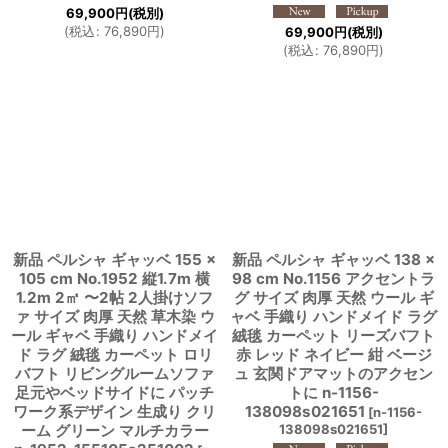
69,900
円
(税別)
(
税込
:
76,890
円
)
69,900
円
(税別)
(
税込
:
76,890
円
)
新品 ペルシャ ギャッベ 155 ×
新品 ペルシャ ギャッベ 138 ×
105 cm No.1952 縦1.7m 横
98 cm No.1156 アクセントラ
1.2m 2㎡ 〜2帖 2人掛けソフ
グ サイズ 肉厚 天然 ウール ギ
ァ サイズ 肉厚 天然 草木染 ウ
ャベ 手織り ハンドメイド ラグ
ール ギャベ 手織り ハンドメイ
絨毯 カーペット リーズバフト
ド ラグ 絨毯 カーペット ロリ
赤 レッド ネイビー 紺 ベージ
バフト リビングルームソファ
ュ 玄関ドアマットのアクセン
足元やベッドサイドに パッチ
トに n-1156-
ワーク系デザイン 生成り クリ
138098s021651
[
n-1156-
ーム グリーン マルチカラー
138098s021651
]