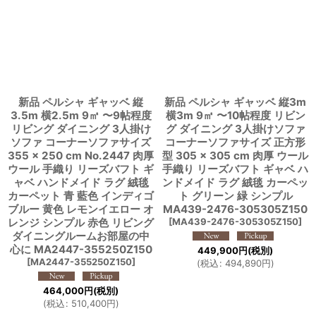
並び順
:
絞り込む
新品 ペルシャ ギャッベ 縦
新品 ペルシャ ギャッベ 縦3m
3.5m 横2.5m 9㎡ 〜9帖程度
横3m 9㎡ 〜10帖程度 リビン
リビング ダイニング 3人掛け
グ ダイニング 3人掛けソファ
ソファ コーナーソファサイズ
コーナーソファサイズ 正方形
355 × 250 cm No.2447 肉厚
型 305 × 305 cm 肉厚 ウール
ウール 手織り リーズバフト ギ
手織り リーズバフト ギャベ ハ
ャベ ハンドメイド ラグ 絨毯
ンドメイド ラグ 絨毯 カーペッ
カーペット 青 藍色 インディゴ
ト グリーン 緑 シンプル
ブルー 黄色 レモンイエロー オ
MA439-2476-305305Z150
レンジ シンプル 赤色 リビング
[
MA439-2476-305305Z150
]
ダイニングルームお部屋の中
心に MA2447-355250Z150
449,900
円
(税別)
[
MA2447-355250Z150
]
(
税込
:
494,890
円
)
464,000
円
(税別)
(
税込
:
510,400
円
)