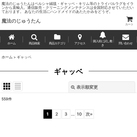
魔法のじゅうたんはペルシャ絨毯・ギャッベ・キリム等のトライバルラグをイラ
ンから直輸入。通信販売・クリーニングメンテナンスは全国対応させていただい
ております。 あなたの生活にハンドメイドのあたたかみをどうぞ。
魔法のじゅうたん
カート
購入前に試し敷
ホーム
商品検索
商品カテゴリ
アクセス
問い合わせ
き
ホーム
>
ギャッベ
ギャッベ
表示順変更
閉じる
559
件
サブカテゴリ
:
1
2
3
...
10
次
»
表示数
: