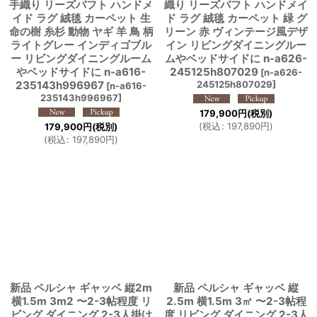
手織り リーズバフト ハンドメ
織り リーズバフト ハンドメイ
イド ラグ 絨毯 カーペット 生
ド ラグ 絨毯 カーペット 緑 グ
命の樹 糸杉 動物 ヤギ 羊 鳥 柄
リーン 赤 ヴィンテージ風デザ
ライトグレー インディゴブル
イン リビングダイニングルー
ー リビングダイニングルーム
ムやベッドサイドに n-a626-
やベッドサイドに n-a616-
245125h807029
[
n-a626-
235143h996967
245125h807029
]
[
n-a616-
235143h996967
]
179,900
円
(税別)
(
税込
:
197,890
円
)
179,900
円
(税別)
(
税込
:
197,890
円
)
新品 ペルシャ ギャッベ 縦2m
新品 ペルシャ ギャッベ 縦
横1.5m 3m2 〜2-3帖程度 リ
2.5m 横1.5m 3㎡ 〜2-3帖程
ビング ダイニング 2-3人掛け
度 リビング ダイニング 2-3人