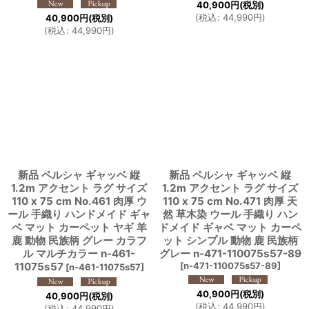
40,900
円
(税別)
(
税込
:
44,990
円
)
40,900
円
(税別)
(
税込
:
44,990
円
)
新品 ペルシャ ギャッベ 縦
新品 ペルシャ ギャッベ 縦
1.2m アクセント ラグ サイズ
1.2m アクセント ラグ サイズ
110 x 75 cm No.461 肉厚 ウ
110 x 75 cm No.471 肉厚 天
ール 手織り ハンドメイド ギャ
然 草木染 ウール 手織り ハン
ベ マット カーペット ヤギ 羊
ドメイド ギャベ マット カーペ
鹿 動物 民族柄 グレー カラフ
ット シンプル 動物 鹿 民族柄
ル マルチカラー n-461-
グレー n-471-110075s57-89
11075s57
[
n-471-110075s57-89
]
[
n-461-11075s57
]
40,900
円
(税別)
40,900
円
(税別)
(
税込
:
44,990
円
)
(
税込
:
44,990
円
)