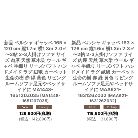
新品 ペルシャ ギャッベ 165 ×
新品 ペルシャ ギャッベ 163 ×
120 cm 縦1.7m 横1.3m 2.0㎡
126 cm 縦1.6m 横1.3m 2.3㎡
〜2帖 2-3人掛けソファ サイ
〜2帖 2-3人掛けソファ サイ
ズ 肉厚 天然 草木染 ウール ギ
ズ 肉厚 天然 草木染 ウール ギ
ャベ 手織り リーズバフト ハン
ャベ 手織り リーズバフト ハン
ドメイド ラグ 絨毯 カーペット
ドメイド ラグ 絨毯 カーペット
生命の樹 赤 緑 黄色 リビング
生命の樹 赤 緑 黄色 リビング
ルームソファ足元やベッドサ
ルームソファ足元やベッドサ
イドに MA1448-
イドに MAA621-
165120Z035
163126Z032
[
MA1448-
[
MAA621-
165120Z035
]
163126Z032
]
129,900
円
(税別)
119,900
円
(税別)
(
税込
:
142,890
円
)
(
税込
:
131,890
円
)