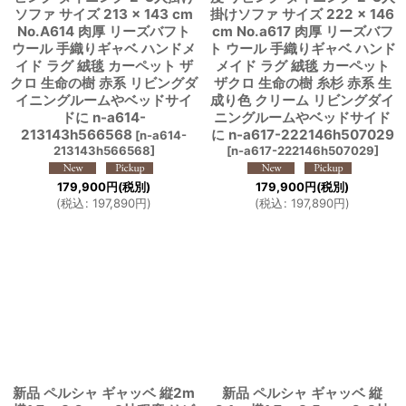
ソファ サイズ 213 × 143 cm
掛けソファ サイズ 222 × 146
No.A614 肉厚 リーズバフト
cm No.a617 肉厚 リーズバフ
ウール 手織りギャベ ハンドメ
ト ウール 手織りギャベ ハンド
イド ラグ 絨毯 カーペット ザ
メイド ラグ 絨毯 カーペット
クロ 生命の樹 赤系 リビングダ
ザクロ 生命の樹 糸杉 赤系 生
イニングルームやベッドサイ
成り色 クリーム リビングダイ
ドに n-a614-
ニングルームやベッドサイド
213143h566568
に n-a617-222146h507029
[
n-a614-
213143h566568
]
[
n-a617-222146h507029
]
179,900
円
(税別)
179,900
円
(税別)
(
税込
:
197,890
円
)
(
税込
:
197,890
円
)
新品 ペルシャ ギャッベ 縦2m
新品 ペルシャ ギャッベ 縦