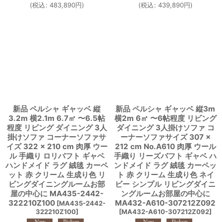
(
税込
:
483,890
円
)
(
税込
:
439,890
円
)
新品 ペルシャ ギャッベ 縦
新品 ペルシャ ギャッベ 縦3m
3.2m 横2.1m 6.7㎡ 〜6.5帖
横2m 6㎡ 〜6帖程度 リビング
程度 リビング ダイニング 3人
ダイニング 3人掛けソファ コ
掛けソファ コーナーソファサ
ーナーソファサイズ 307 ×
イズ 322 × 210 cm 肉厚 ウー
212 cm No.A610 肉厚 ウール
ル 手織り ロリバフト ギャベ
手織り リーズバフト ギャベ ハ
ハンドメイド ラグ 絨毯 カーペ
ンドメイド ラグ 絨毯 カーペッ
ット 赤 クリーム 生成り色 リ
ト 赤 クリーム 生成り色 ネイ
ビングダイニングルームお部
ビー シンプル リビングダイニ
屋の中心に MA435-2442-
ングルームお部屋の中心に
322210Z100
MA432-A610-307212Z092
[
MA435-2442-
322210Z100
]
[
MA432-A610-307212Z092
]