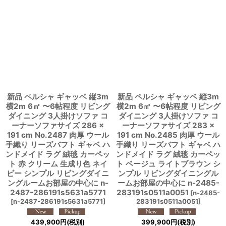
新品 ペルシャ ギャッベ 縦3m
新品 ペルシャ ギャッベ 縦3m
横2m 6㎡ 〜6帖程度 リビング
横2m 6㎡ 〜6帖程度 リビング
ダイニング 3人掛けソファ コ
ダイニング 3人掛けソファ コ
ーナーソファサイズ 286 ×
ーナーソファサイズ 283 ×
191 cm No.2487 肉厚 ウール
191 cm No.2485 肉厚 ウール
手織り リーズバフト ギャベ ハ
手織り リーズバフト ギャベ ハ
ンドメイド ラグ 絨毯 カーペッ
ンドメイド ラグ 絨毯 カーペッ
ト 赤 クリーム 生成り色 ネイ
ト ベージュ ライトブラウン シ
ビー シンプル リビングダイニ
ンプル リビングダイニングル
ングルームお部屋の中心に n-
ームお部屋の中心に n-2485-
2487-286191s5631a5771
283191s0511a0051
[
n-2485-
[
n-2487-286191s5631a5771
]
283191s0511a0051
]
439,900
円
(税別)
399,900
円
(税別)