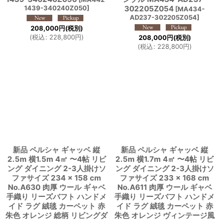
1439-340240Z050
]
302205Z054
[
MA434-
AD237-302205Z054
]
208,000
円
(税別)
(
税込
:
228,800
円
)
208,000
円
(税別)
(
税込
:
228,800
円
)
新品 ペルシャ ギャッベ 縦
新品 ペルシャ ギャッベ 縦
2.5m 横1.5m 4㎡ 〜4帖 リビ
2.5m 横1.7m 4㎡ 〜4帖 リビ
ング ダイニング 2-3人掛けソ
ング ダイニング 2-3人掛けソ
ファサイズ 234 × 158 cm
ファサイズ 233 × 168 cm
No.A630 肉厚 ウール ギャベ
No.A611 肉厚 ウール ギャベ
手織り リーズバフト ハンドメ
手織り リーズバフト ハンドメ
イド ラグ 絨毯 カーペット 赤
イド ラグ 絨毯 カーペット 赤
朱色 オレンジ 総柄 リビングダ
朱色 オレンジ ヴィンテージ風